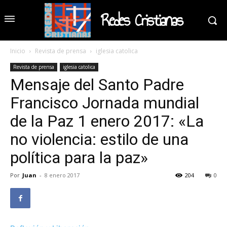
Redes Cristianas
Inicio
Revista de prensa
iglesia catolica
Revista de prensa
iglesia catolica
Mensaje del Santo Padre
Francisco Jornada mundial
de la Paz 1 enero 2017: «La
no violencia: estilo de una
política para la paz»
Por
Juan
-
8 enero 2017
204
0