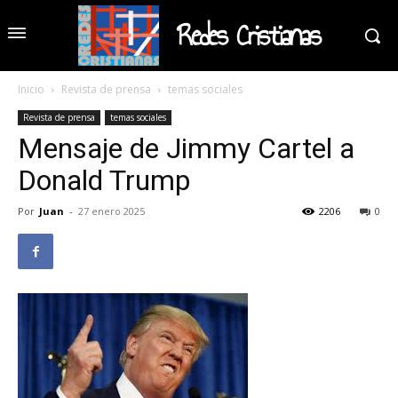
Redes Cristianas
Inicio
Revista de prensa
temas sociales
Revista de prensa
temas sociales
Mensaje de Jimmy Cartel a
Donald Trump
Por
Juan
-
27 enero 2025
2206
0