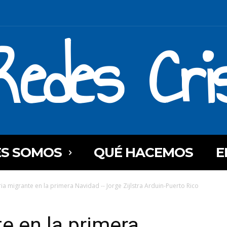
Redes Cri
ES SOMOS
QUÉ HACEMOS
E
a migrante en la primera Navidad -- Jorge Zijlstra Arduin-Puerto Rico
e en la primera