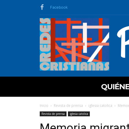
Facebook
QUIÉN
Inicio
Revista de prensa
iglesia catolica
Memori
Revista de prensa
iglesia catolica
Memoria migrant