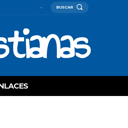
BUSCAR
-
stianas
NLACES