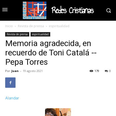
Redes Cristianas
Inicio
Revista de prensa
espiritualidad
Revista de prensa
espiritualidad
Memoria agradecida, en
recuerdo de Toni Catalá --
Pepa Torres
Por
Juan
-
19 agosto 2021
179
0
Alandar