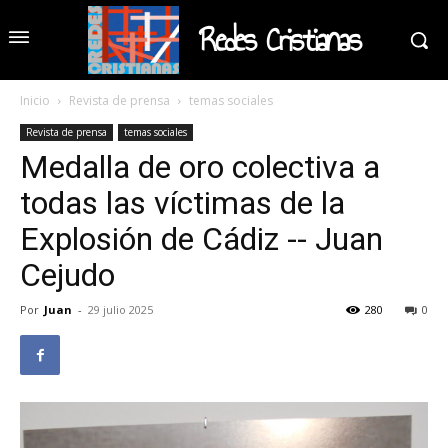
Redes Cristianas
Inicio
Revista de prensa
temas sociales
Revista de prensa
temas sociales
Medalla de oro colectiva a
todas las víctimas de la
Explosión de Cádiz -- Juan
Cejudo
Por
Juan
-
29 julio 2025
280
0