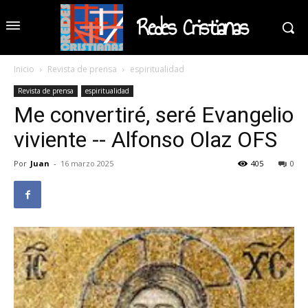
Redes Cristianas
Inicio
Revista de prensa
espiritualidad
Revista de prensa
espiritualidad
Me convertiré, seré Evangelio
viviente -- Alfonso Olaz OFS
Por
Juan
-
16 marzo 2025
405
0