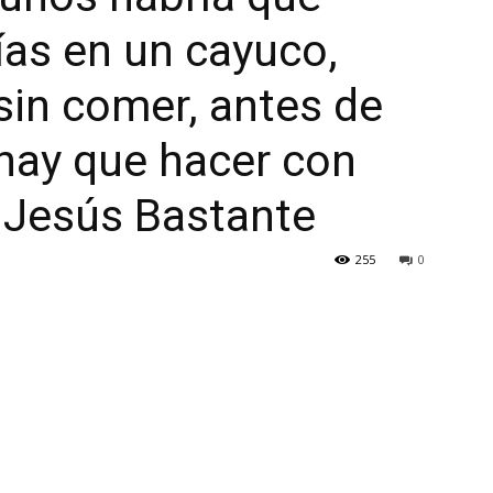
ías en un cayuco,
sin comer, antes de
 hay que hacer con
- Jesús Bastante
255
0