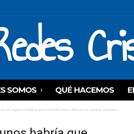
Redes Cri
ES SOMOS
QUÉ HACEMOS
E
os: «A algunos habría que meterles cinco días en un cayuco, mañana...
gunos habría que