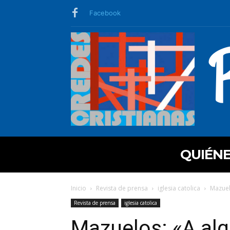
Facebook
QUIÉN
Inicio
Revista de prensa
iglesia catolica
Mazuel
Revista de prensa
iglesia catolica
Mazuelos: «A al