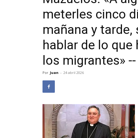
meterles cinco d
mañana y tarde, 
hablar de lo que
los migrantes» -
Por
Juan
-
24 abril 2026