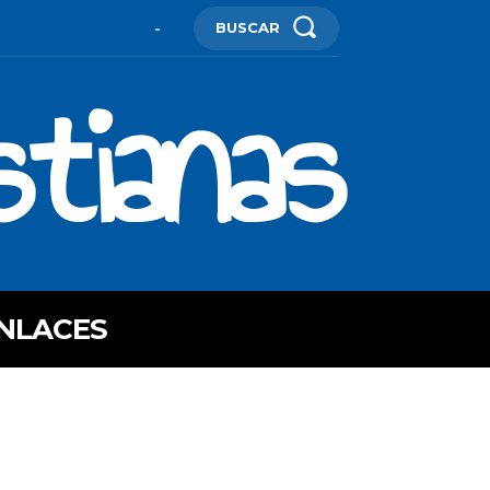
BUSCAR
-
stianas
NLACES