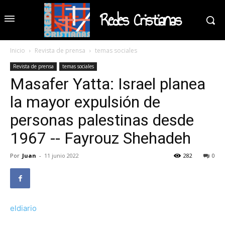
Redes Cristianas
Inicio
Revista de prensa
temas sociales
Revista de prensa
temas sociales
Masafer Yatta: Israel planea
la mayor expulsión de
personas palestinas desde
1967 -- Fayrouz Shehadeh
Por
Juan
-
11 junio 2022
282
0
eldiario