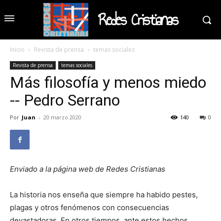
Redes Cristianas
Inicio
Revista de prensa
temas sociales
Revista de prensa
temas sociales
Más filosofía y menos miedo
-- Pedro Serrano
Por
Juan
-
20 marzo 2020
140
0
Enviado a la página web de Redes Cristianas
La historia nos enseña que siempre ha habido pestes,
plagas y otros fenómenos con consecuencias
devastadoras. En otros tiempos, ante estos hechos