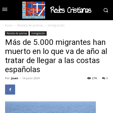
Redes Cristianas
Inicio
Revista de prensa
inmigración
Revista de prensa
inmigración
Más de 5.000 migrantes han
muerto en lo que va de año al
tratar de llegar a las costas
españolas
Por
Juan
-
14 junio 2024
274
0