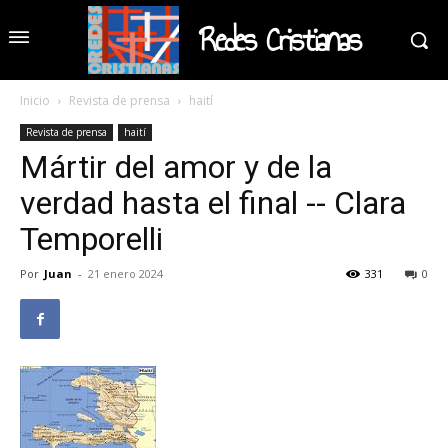
Redes Cristianas
Inicio
Revista de prensa
haití
Revista de prensa
haití
Mártir del amor y de la
verdad hasta el final -- Clara
Temporelli
Por
Juan
-
21 enero 2024
331
0