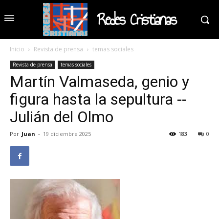
Redes Cristianas
Inicio
Revista de prensa
temas sociales
Revista de prensa
temas sociales
Martín Valmaseda, genio y
figura hasta la sepultura --
Julián del Olmo
Por
Juan
-
19 diciembre 2025
183
0