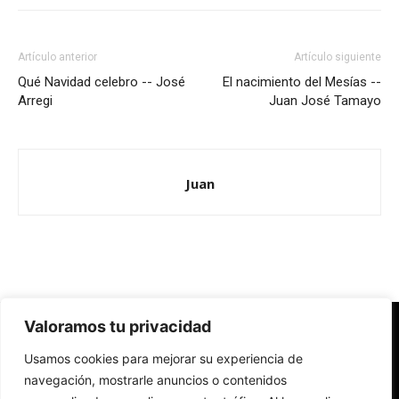
Artículo anterior
Artículo siguiente
Qué Navidad celebro -- José
El nacimiento del Mesías --
Arregi
Juan José Tamayo
Juan
Valoramos tu privacidad
Redes Cristianas
Usamos cookies para mejorar su experiencia de
Una mirada alternativa sobre la Iglesia católica y la sociedad
- Colectivos de Redes Cristianas
navegación, mostrarle anuncios o contenidos