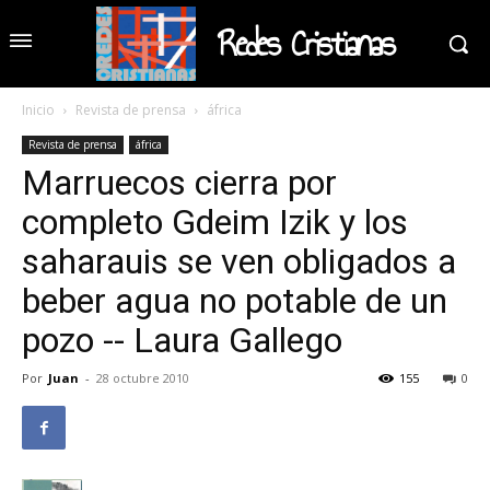
Redes Cristianas
Inicio
Revista de prensa
áfrica
Revista de prensa
áfrica
Marruecos cierra por
completo Gdeim Izik y los
saharauis se ven obligados a
beber agua no potable de un
pozo -- Laura Gallego
Por
Juan
-
28 octubre 2010
155
0