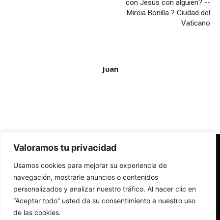
con Jesús con alguien? --
Mireia Bonilla ? Ciudad del
Vaticano
Juan
Valoramos tu privacidad
Redes Cristianas
Usamos cookies para mejorar su experiencia de
Una mirada alternativa sobre la Iglesia católica y la sociedad
- Colectivos de Redes Cristianas
navegación, mostrarle anuncios o contenidos
personalizados y analizar nuestro tráfico. Al hacer clic en
“Aceptar todo” usted da su consentimiento a nuestro uso
de las cookies.