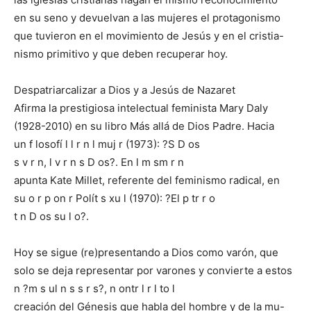
en su seno y devuelvan a las mujeres el protagonismo
que tuvieron en el movimiento de Jesús y en el cristia-
nismo primitivo y que deben recuperar hoy.
Despatriarcalizar a Dios y a Jesús de Nazaret
Afirma la prestigiosa intelectual feminista Mary Daly
(1928-2010) en su libro Más allá de Dios Padre. Hacia
un f losofí l l r n l muj r (1973): ?S D os
s v r n, l v r n s D os?. En l m sm r n
apunta Kate Millet, referente del feminismo radical, en
su o r p on r Polít s xu l (1970): ?El p tr r o
t n D os su l o?.
Hoy se sigue (re)presentando a Dios como varón, que
solo se deja representar por varones y convierte a estos
n ?m s ul n s s r s?, n ontr l r l to l
creación del Génesis que habla del hombre y de la mu-