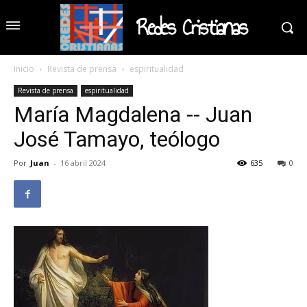
Redes Cristianas
Inicio
Revista de prensa
espiritualidad
Revista de prensa
espiritualidad
María Magdalena -- Juan
José Tamayo, teólogo
Por
Juan
-
16 abril 2024
635
0