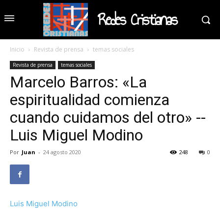
Redes Cristianas
Inicio
Revista de prensa
temas sociales
Revista de prensa
temas sociales
Marcelo Barros: «La
espiritualidad comienza
cuando cuidamos del otro» --
Luis Miguel Modino
Por
Juan
-
24 agosto 2020
248
0
Luis Miguel Modino