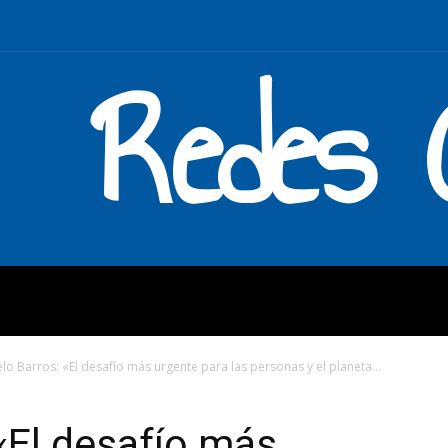
Redes C
MOS
QUÉ HACEMOS
ENLAC
lo Barros: «El desafío más urgente para las personas y el planeta...
«El desafío más