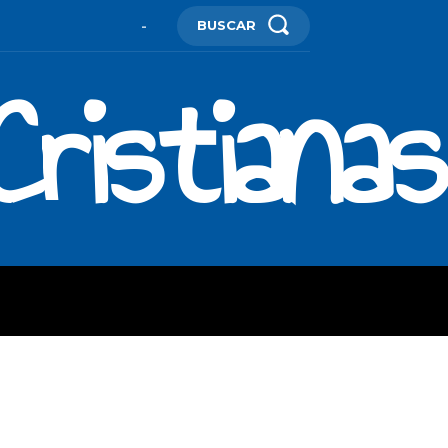
BUSCAR
-
ristianas
ES
MORE