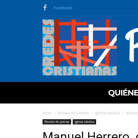
Facebook
QUIÉN
Inicio
Revista de prensa
iglesia catolica
Manuel
Revista de prensa
iglesia catolica
Manuel Herrero, 