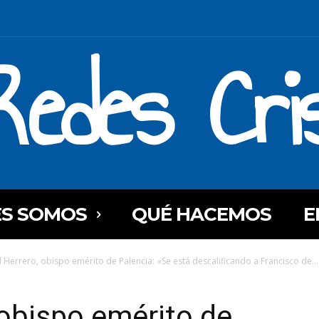
Redes Cri
ES SOMOS
QUÉ HACEMOS
E
 Herrero, obispo emérito de Palencia: «Se está descalificando a Francisco de...
obispo emérito de