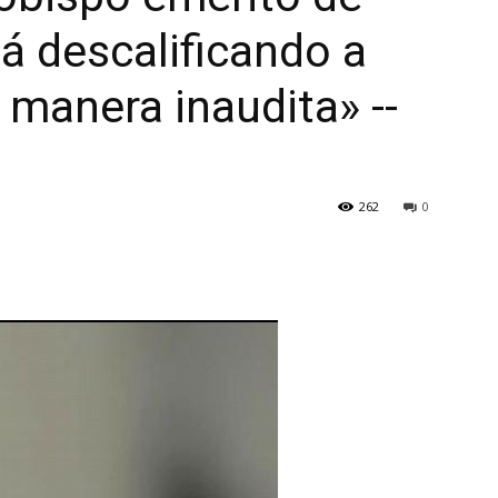
tá descalificando a
 manera inaudita» --
262
0