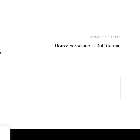
Artículo siguiente
Horror herodiano -- Rufí Cerdan
e