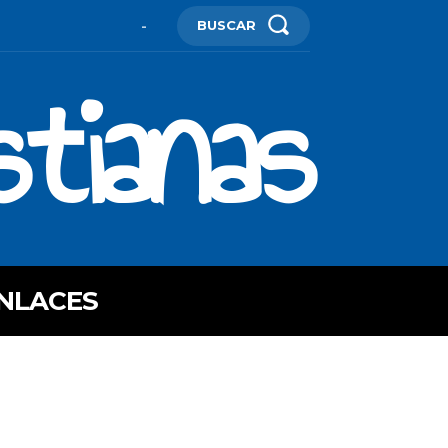
BUSCAR
-
stianas
NLACES