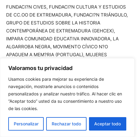
FUNDACI?N CIVES, FUNDACI?N CULTURA Y ESTUDIOS
DE CC.OO DE EXTREMADURA, FUNDACI?N TRIÁNGULO,
GRUPO DE ESTUDIOS SOBRE LA HISTORIA
CONTEMPORÁNEA DE EXTREMADURA (GEHCEX),
IMPARA COMUNIDAD EDUCATIVA INNOVADORA, LA
ALGARROBA NEGRA, MOVIMENTO CÍVICO N?O
APAGUEM A MEM?RIA (PORTUGAL), MUJERES
SEMBRANDO (M?RIDA), MUJERES LIBRES DE
Valoramos tu privacidad
EXTREMADURA, PLATAFORMA CÁCERES
ABOLICIONISTA,
Usamos cookies para mejorar su experiencia de
PLATAFORMA DE PERSONAS REFUGIADAS DE CÁCERES,
navegación, mostrarle anuncios o contenidos
personalizados y analizar nuestro tráfico. Al hacer clic en
RED DE PROFESORAS Y PROFESORES POR LA MEMORIA
“Aceptar todo” usted da su consentimiento a nuestro uso
DEMOCRÁTICA DE EXTREMADURA
de las cookies.
(REDPROMEDEX), SELEK ASOCIACI?N CIENTÍFICA PARA
Personalizar
Rechazar todo
Aceptar todo
EL ESTUDIO DE LOS CONFLICTOS B?LICOS Y
PROCESOS REPRESIVOS, TAPTC? TEATRO, UNI?N