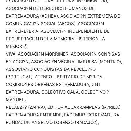
ASOCIACI?N CULTURAL EL LOKALINO (MONTIJO),
ASOCIACI?N DE DERECHOS HUMANOS DE
EXTREMADURA (ADHEX), ASOCIACI?N EXTREME?A DE
COMUNICACI?N SOCIAL (AECOS), ASOCIACI?N
EXTREME?ERÍA, ASOCIACI?N INDEPENDIENTE DE
RECUPERACI?N DE LA MEMORIA HIST?RICA LA
MEMORI@
VIVA, ASOCIACI?N MORRIMER, ASOCIACI?N SONRISAS
EN ACCI?N, ASOCIACI?N VECINAL IMPULSA (MONTIJO),
ASSOCIA??O CONQUISTAS DA REVOLU??O
(PORTUGAL), ATENEO LIBERTARIO DE M?RIDA,
COMISIONES OBRERAS EXTREMADURA, CNT
EXTREMADURA, COLECTIVO CALA, COLECTIVO ?
MANUEL J.
PELÁEZ?? (ZAFRA), EDITORIAL JARRAMPLAS (M?RIDA),
EXTREMADURA ENTIENDE, FADEMUR EXTREMADURA,
FUNDACI?N ANSELMO LORENZO (BADAJOZ),