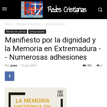
Redes Cristianas
Inicio
Revista de prensa
temas sociales
Revista de prensa
temas sociales
Manifiesto por la dignidad y
la Memoria en Extremadura -
- Numerosas adhesiones
Por
Juan
-
13 julio 2023
435
0