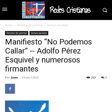
Redes Cristianas
Inicio
Revista de prensa
temas sociales
Revista de prensa
temas sociales
Manifiesto “No Podemos
Callar” -- Adolfo Pérez
Esquivel y numerosos
firmantes
Por
Juan
-
24 abril 2026
263
0