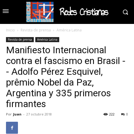
Redes Cristianas
Inicio
Revista de prensa
América Latina
Revista de prensa
América Latina
Manifiesto Internacional
contra el fascismo en Brasil -
- Adolfo Pérez Esquivel,
prêmio Nobel da Paz,
Argentina y 335 primeros
firmantes
Por
Juan
-
27 octubre 2018
222
0