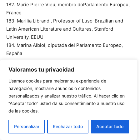
182. Marie Pierre Vieu, membro doParlamento Europeu,
France
183. Marilia Librandi, Professor of Luso-Brazilian and
Latin American Literature and Cultures, Stanford
University, EEUU
184. Marina Albiol, diputada del Parlamento Europeo,
España
185. Marisa Matias, diputada del Parlamento Europeo,
Valoramos tu privacidad
Portugal
186. Markus Kroger, Landless Association in Finland,
Usamos cookies para mejorar su experiencia de
Finlandia
navegación, mostrarle anuncios o contenidos
187. Martin Schirdewan, membro do Parlamento Europeu,
personalizados y analizar nuestro tráfico. Al hacer clic en
Alemanha
“Aceptar todo” usted da su consentimiento a nuestro uso
188. Martin Staub, deputada estadual, Suiza
de las cookies.
189.. Martín Almada, Premio Nobel Alternativo 2002
190. Martina Anderson, membro do Parlamento Europeu,
Personalizar
Rechazar todo
Aceptar todo
Irlanda