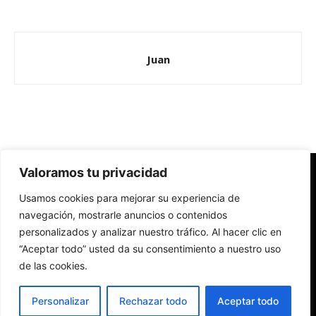
Juan
Valoramos tu privacidad
Redes Cristianas
Usamos cookies para mejorar su experiencia de
Una mirada alternativa sobre la Iglesia católica y la sociedad
- Colectivos de Redes Cristianas
navegación, mostrarle anuncios o contenidos
personalizados y analizar nuestro tráfico. Al hacer clic en
“Aceptar todo” usted da su consentimiento a nuestro uso
de las cookies.
Personalizar
Rechazar todo
Aceptar todo