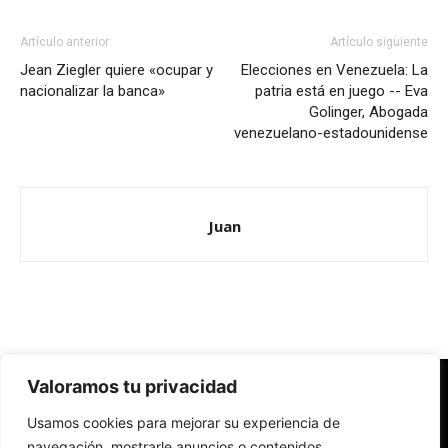
Artículo anterior
Artículo siguiente
Jean Ziegler quiere «ocupar y
Elecciones en Venezuela: La
nacionalizar la banca»
patria está en juego -- Eva
Golinger, Abogada
venezuelano-estadounidense
Juan
Valoramos tu privacidad
Redes Cristianas
Usamos cookies para mejorar su experiencia de
Una mirada alternativa sobre la Iglesia católica y la sociedad
- Colectivos de Redes Cristianas
navegación, mostrarle anuncios o contenidos