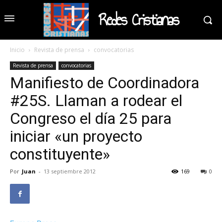
Redes Cristianas
Inicio
Revista de prensa
convocatorias
Revista de prensa
convocatorias
Manifiesto de Coordinadora
#25S. Llaman a rodear el
Congreso el día 25 para
iniciar «un proyecto
constituyente»
Por
Juan
-
13 septiembre 2012
169
0