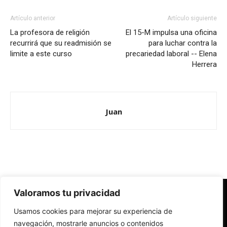
Artículo anterior
Artículo siguiente
La profesora de religión
El 15-M impulsa una oficina
recurrirá que su readmisión se
para luchar contra la
limite a este curso
precariedad laboral -- Elena
Herrera
Juan
Valoramos tu privacidad
Redes Cristianas
Usamos cookies para mejorar su experiencia de
Una mirada alternativa sobre la Iglesia católica y la sociedad
- Colectivos de Redes Cristianas
navegación, mostrarle anuncios o contenidos