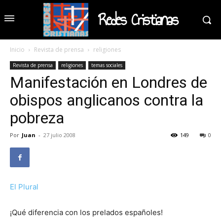
Redes Cristianas
Inicio
Revista de prensa
religiones
Revista de prensa
religiones
temas sociales
Manifestación en Londres de
obispos anglicanos contra la
pobreza
Por
Juan
-
27 julio 2008
149
0
El Plural
¡Qué diferencia con los prelados españoles!