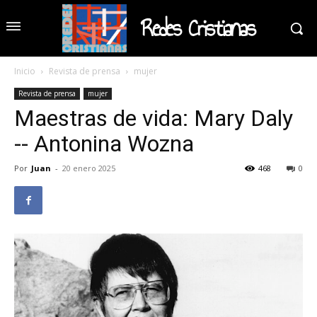
Redes Cristianas
Inicio
Revista de prensa
mujer
Revista de prensa
mujer
Maestras de vida: Mary Daly
-- Antonina Wozna
Por
Juan
-
20 enero 2025
468
0