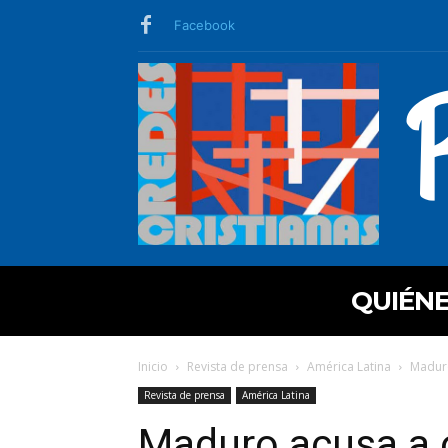
Facebook
QUIÉN
Inicio
Revista de prensa
América Latina
Maduro
Revista de prensa
América Latina
Maduro acusa a 