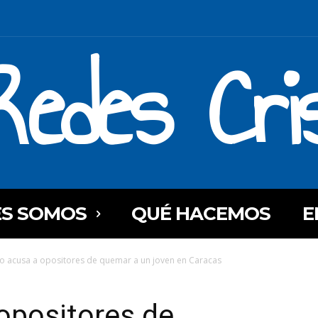
Redes Cri
ES SOMOS
QUÉ HACEMOS
E
 acusa a opositores de quemar a un joven en Caracas
opositores de