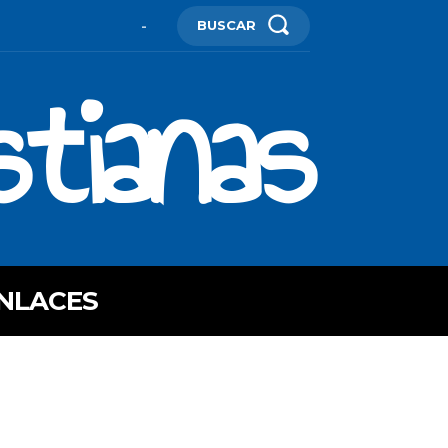
BUSCAR
-
stianas
NLACES