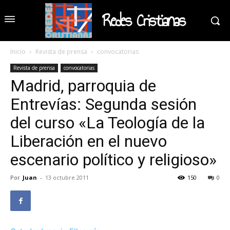
Redes Cristianas
Inicio
Revista de prensa
convocatorias
Revista de prensa
convocatorias
Madrid, parroquia de
Entrevías: Segunda sesión
del curso «La Teología de la
Liberación en el nuevo
escenario político y religioso»
Por
Juan
-
13 octubre 2011
150
0