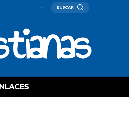
BUSCAR
-
stianas
NLACES