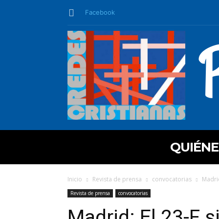
Facebook
QUIÉN
Inicio
Revista de prensa
convocatorias
Madrid
Revista de prensa
convocatorias
Madrid: El 23-F s