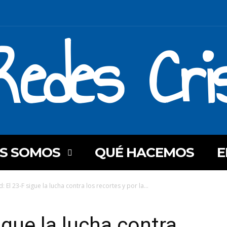
Redes Cri
ES SOMOS
QUÉ HACEMOS
E
: El 23-F sigue la lucha contra los recortes y por la...
igue la lucha contra