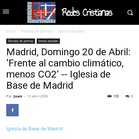
Redes Cristianas
Inicio
Revista de prensa
temas sociales
Revista de prensa
temas sociales
Madrid, Domingo 20 de Abril:
‘Frente al cambio climático,
menos CO2’ -- Iglesia de
Base de Madrid
Por
Juan
-
13 abril 2008
139
0
Iglesia de Base de Madrid