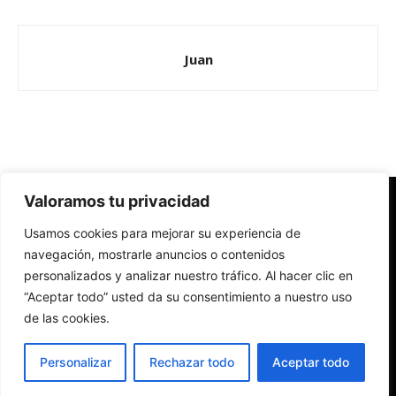
Juan
Valoramos tu privacidad
Redes Cristianas
Usamos cookies para mejorar su experiencia de
Una mirada alternativa sobre la Iglesia católica y la sociedad
- Colectivos de Redes Cristianas
navegación, mostrarle anuncios o contenidos
personalizados y analizar nuestro tráfico. Al hacer clic en
“Aceptar todo” usted da su consentimiento a nuestro uso
de las cookies.
Personalizar
Rechazar todo
Aceptar todo