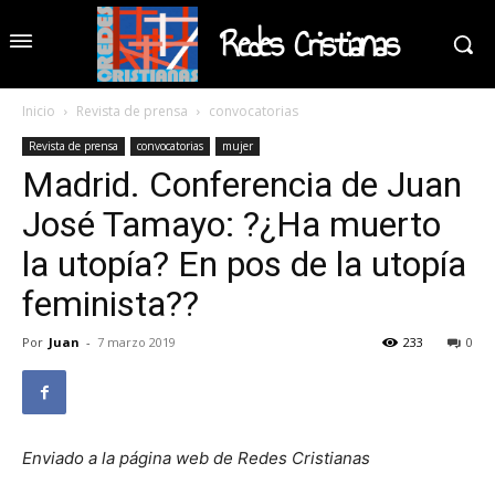
Redes Cristianas
Inicio
Revista de prensa
convocatorias
Revista de prensa
convocatorias
mujer
Madrid. Conferencia de Juan
José Tamayo: ?¿Ha muerto
la utopía? En pos de la utopía
feminista??
Por
Juan
-
7 marzo 2019
233
0
Enviado a la página web de Redes Cristianas