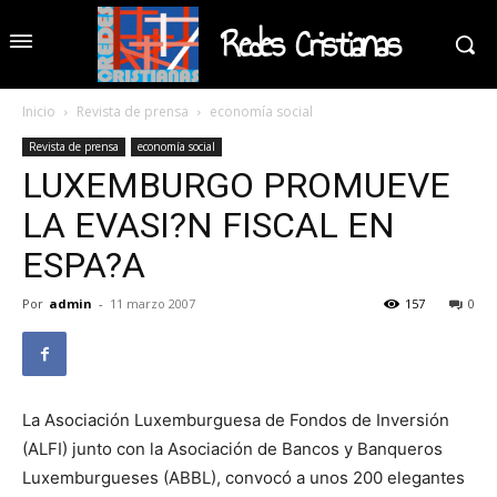
Redes Cristianas
Inicio
Revista de prensa
economía social
Revista de prensa
economía social
LUXEMBURGO PROMUEVE
LA EVASI?N FISCAL EN
ESPA?A
Por
admin
-
11 marzo 2007
157
0
La Asociación Luxemburguesa de Fondos de Inversión
(ALFI) junto con la Asociación de Bancos y Banqueros
Luxemburgueses (ABBL), convocó a unos 200 elegantes