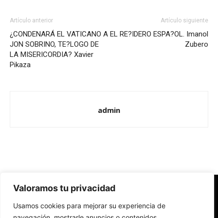
Artículo anterior
Artículo siguiente
¿CONDENARÁ EL VATICANO A
EL RE?IDERO ESPA?OL. Imanol
JON SOBRINO, TE?LOGO DE
Zubero
LA MISERICORDIA? Xavier
Pikaza
admin
Valoramos tu privacidad
Redes Cristianas
Usamos cookies para mejorar su experiencia de
Una mirada alternativa sobre la Iglesia católica y la sociedad
- Colectivos de Redes Cristianas
navegación, mostrarle anuncios o contenidos