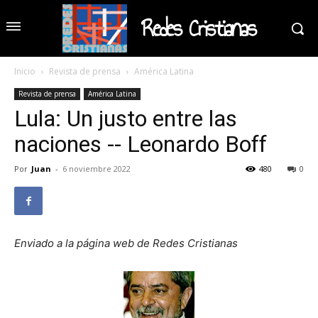
Redes Cristianas
Inicio
Revista de prensa
América Latina
Revista de prensa
América Latina
Lula: Un justo entre las
naciones -- Leonardo Boff
Por
Juan
-
6 noviembre 2022
480
0
Enviado a la página web de Redes Cristianas