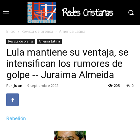
Redes Cristianas
Inicio
Revista de prensa
América Latina
Revista de prensa
América Latina
Lula mantiene su ventaja, se
intensifican los rumores de
golpe -- Juraima Almeida
Por
Juan
-
9 septiembre 2022
205
0
Rebelión