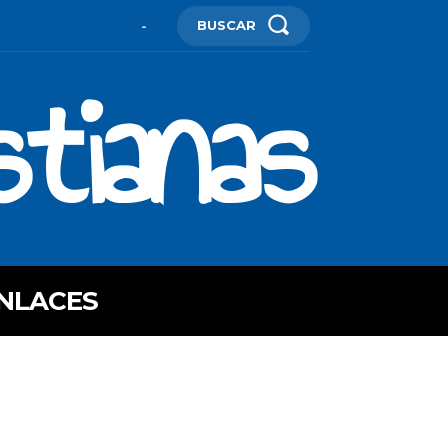
BUSCAR
-
stianas
NLACES