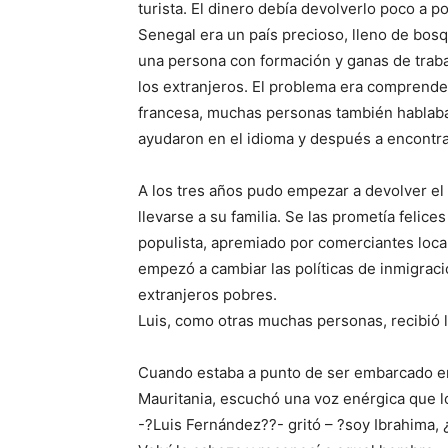
turista. El dinero debía devolverlo poco a p
Senegal era un país precioso, lleno de bos
una persona con formación y ganas de traba
los extranjeros. El problema era comprender 
francesa, muchas personas también hablaban 
ayudaron en el idioma y después a encontra
A los tres años pudo empezar a devolver el
llevarse a su familia. Se las prometía felic
populista, apremiado por comerciantes local
empezó a cambiar las políticas de inmigració
extranjeros pobres.
Luis, como otras muchas personas, recibió 
Cuando estaba a punto de ser embarcado en
Mauritania, escuchó una voz enérgica que l
-?Luis Fernández??- gritó – ?soy Ibrahima,