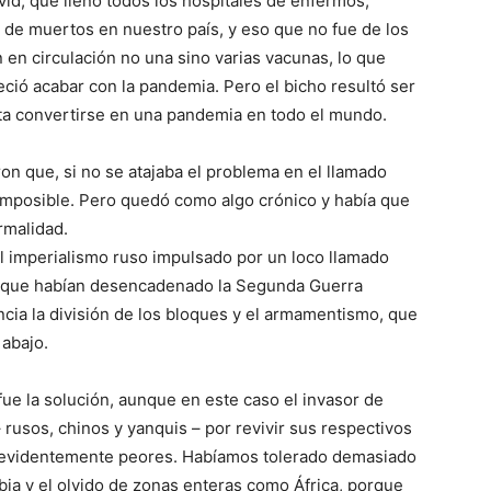
ovid, que llenó todos los hospitales de enfermos,
de muertos en nuestro país, y eso que no fue de los
n en circulación no una sino varias vacunas, lo que
ció acabar con la pandemia. Pero el bicho resultó ser
ta convertirse en una pandemia en todo el mundo.
n que, si no se atajaba el problema en el llamado
imposible. Pero quedó como algo crónico y había que
rmalidad.
el imperialismo ruso impulsado por un loco llamado
i, que habían desencadenado la Segunda Guerra
cia la división de los bloques y el armamentismo, que
 abajo.
ue la solución, aunque en este caso el invasor de
 rusos, chinos y yanquis – por revivir sus respectivos
, evidentemente peores. Habíamos tolerado demasiado
ibia y el olvido de zonas enteras como África, porque