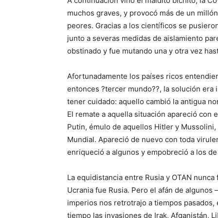
A continuación vino el maldito bichito, la C
muchos graves, y provocó más de un millón 
peores. Gracias a los científicos se pusiero
junto a severas medidas de aislamiento pare
obstinado y fue mutando una y otra vez has
Afortunadamente los países ricos entendiero
entonces ?tercer mundo??, la solución era 
tener cuidado: aquello cambió la antigua no
El remate a aquella situación apareció con 
Putin, émulo de aquellos Hitler y Mussolin
Mundial. Apareció de nuevo con toda virulen
enriqueció a algunos y empobreció a los de
La equidistancia entre Rusia y OTAN nunca f
Ucrania fue Rusia. Pero el afán de algunos –
imperios nos retrotrajo a tiempos pasados
tiempo las invasiones de Irak, Afganistán, L