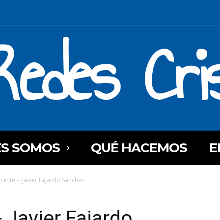
Redes Cri
ES SOMOS
QUÉ HACEMOS
E
grante -- Javier Fajardo Sánchez
- Javier Fajardo