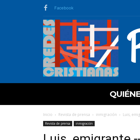
Facebook
QUIÉN
Inicio
Revista de prensa
inmigración
Luis, emi
Revista de prensa
inmigración
Luis, emigrante -