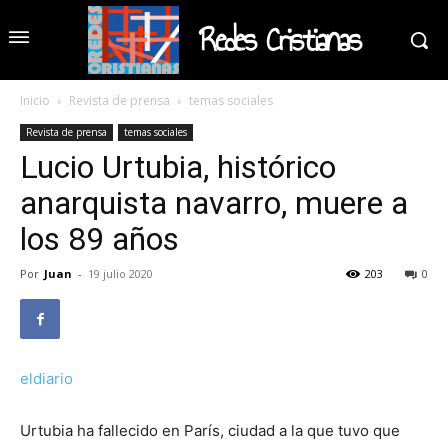
Redes Cristianas
Inicio
Revista de prensa
temas sociales
Revista de prensa
temas sociales
Lucio Urtubia, histórico
anarquista navarro, muere a
los 89 años
Por
Juan
-
19 julio 2020
203
0
eldiario
Urtubia ha fallecido en París, ciudad a la que tuvo que