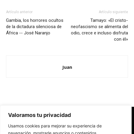
Artículo anterior
Artículo siguiente
Gambia, los horrores ocultos
Tamayo: «El cristo-
de la dictadura silenciosa de
neofascismo se alimenta del
África -- José Naranjo
odio, crece e incluso disfruta
con él»
Juan
Valoramos tu privacidad
Redes Cristianas
Usamos cookies para mejorar su experiencia de
Una mirada alternativa sobre la Iglesia católica y la sociedad
- Colectivos de Redes Cristianas
navegación, mostrarle anuncios o contenidos