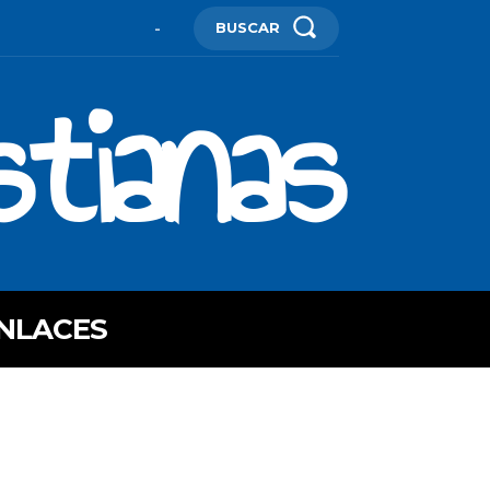
BUSCAR
-
stianas
NLACES