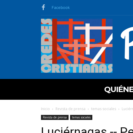
Facebook
QUIÉN
Inicio
Revista de prensa
temas sociales
Luciér
Revista de prensa
temas sociales
Luciérnagas -- P