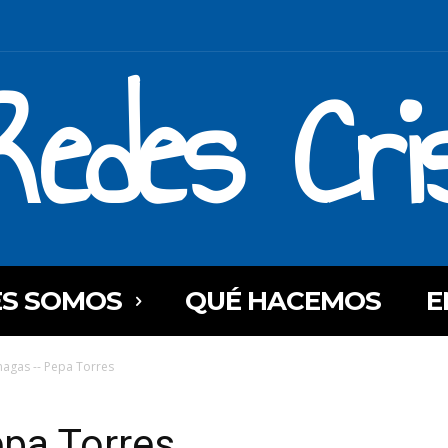
Redes Cri
ES SOMOS
QUÉ HACEMOS
E
nagas -- Pepa Torres
epa Torres