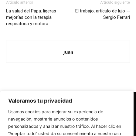
Artículo anterior
Artículo siguiente
La salud del Papa: ligeras
El trabajo, artículo de lujo --
mejorías con la terapia
Sergio Ferrari
respiratoria y motora
Juan
Valoramos tu privacidad
Redes Cristianas
Usamos cookies para mejorar su experiencia de
Una mirada alternativa sobre la Iglesia católica y la sociedad
- Colectivos de Redes Cristianas
navegación, mostrarle anuncios o contenidos
personalizados y analizar nuestro tráfico. Al hacer clic en
“Aceptar todo” usted da su consentimiento a nuestro uso