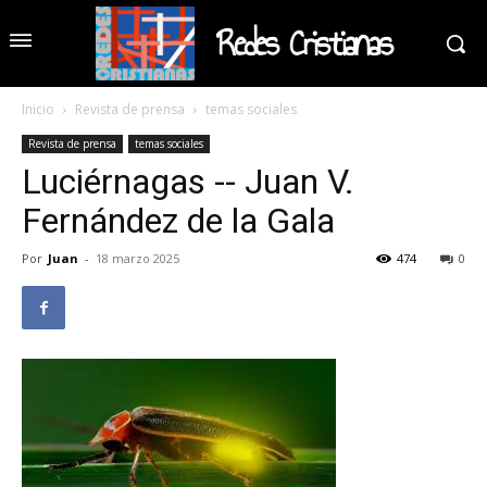
Redes Cristianas
Inicio
Revista de prensa
temas sociales
Revista de prensa
temas sociales
Luciérnagas -- Juan V.
Fernández de la Gala
Por
Juan
-
18 marzo 2025
474
0