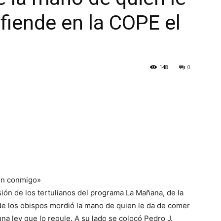
fiende en la COPE el
148
0
men conmigo»
sión de los tertulianos del programa La Mañana, de la
 de los obispos mordió la mano de quien le da de comer
una ley que lo regule. A su lado se colocó Pedro J.