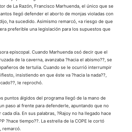
ctor de La Razón, Francisco Marhuenda, el único que se
santos llegó defender el aborto de monjas violadas con
dijo, ha sucedido. Asimismo remarcó, «a riesgo de que
era preferible una legislación para los supuestos que
isora episcopal. Cuando Marhuenda osó decir que el
ruzada de la caverna, avanzaba ?hacia el abismo??, se
mpañeros de tertulia. Cuando se le ocurrió interrumpir
fiesto, insistiendo en que éste va ?hacia la nada??,
ucado??, le reprochó.
os puntos álgidos del programa llegó de la mano de
un paso al frente para defenderle, apuntando que no
er cada día. En sus palabras, ?Rajoy no ha llegado hace
PP ?hace tiempo??. La estrella de la COPE le cortó
, remarcó.