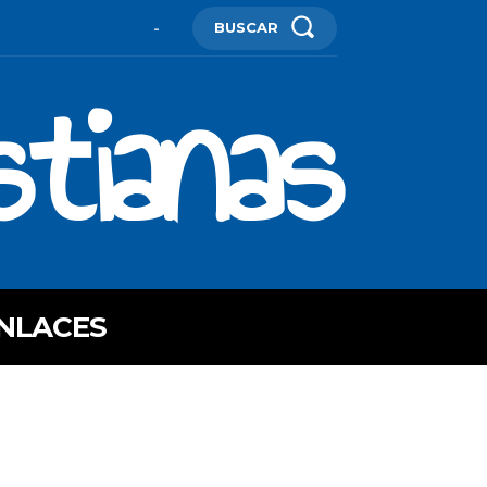
BUSCAR
-
stianas
NLACES