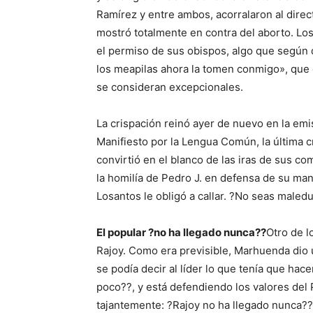
Ramírez y entre ambos, acorralaron al dire
mostró totalmente en contra del aborto. Lo
el permiso de sus obispos, algo que según 
los meapilas ahora la tomen conmigo», que 
se consideran excepcionales.
La crispación reinó ayer de nuevo en la em
Manifiesto por la Lengua Común, la última c
convirtió en el blanco de las iras de sus co
la homilía de Pedro J. en defensa de su mani
Losantos le obligó a callar. ?No seas maled
El popular ?no ha llegado nunca??
Otro de l
Rajoy. Como era previsible, Marhuenda dio 
se podía decir al líder lo que tenía que hac
poco??, y está defendiendo los valores del 
tajantemente: ?Rajoy no ha llegado nunca??