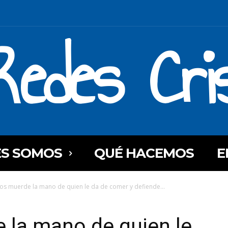
Redes Cri
ES SOMOS
QUÉ HACEMOS
E
os muerde la mano de quien le da de comer y defiende...
 la mano de quien le