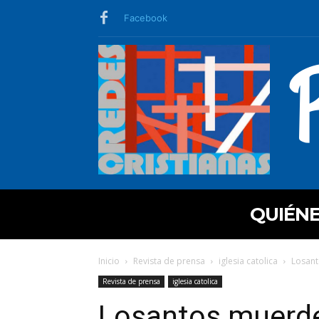
Facebook
QUIÉN
Inicio
Revista de prensa
iglesia catolica
Losant
Revista de prensa
iglesia catolica
Losantos muerde