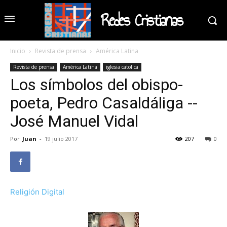
Redes Cristianas
Inicio
Revista de prensa
América Latina
Revista de prensa
América Latina
iglesia catolica
Los símbolos del obispo-
poeta, Pedro Casaldáliga --
José Manuel Vidal
Por
Juan
-
19 julio 2017
207
0
Religión Digital