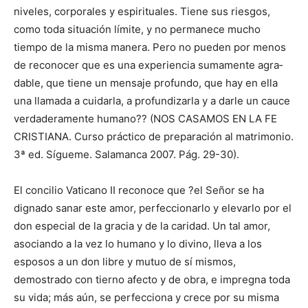
niveles, cor­porales y espiri­tuales. Tiene sus riesgos,
como toda situación límite, y no permanece mucho
tiempo de la misma manera. Pero no pueden por menos
de reconocer que es una ex­periencia suma­mente agra­
dable, que tiene un mensaje profun­do, que hay en ella
una llamada a cuidarla, a profundizarla y a darle un cauce
verda­de­ra­mente humano?? (NOS CASAMOS EN LA FE
CRISTIAN­A. Curso práctico de preparación al matrimonio.
3ª ed. Sígueme. Salamanca 2007. Pág. 29-30).
El concilio Vaticano II reconoce que ?el Señor se ha
dignado sanar este amor, perfeccionarlo y elevarlo por el
don especial de la gracia y de la caridad. Un tal amor,
asociando a la vez lo humano y lo divino, lleva a los
esposos a un don libre y mutuo de sí mismos,
demostrado con tierno afecto y de obra, e impregna toda
su vida; más aún, se perfecciona y crece por su misma