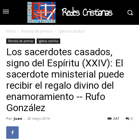
Redes Cristianas
Inicio
Revista de prensa
iglesia catolica
Revista de prensa
iglesia catolica
Los sacerdotes casados,
signo del Espíritu (XXIV): El
sacerdote ministerial puede
recibir el regalo divino del
enamoramiento -- Rufo
González
Por
Juan
-
28 mayo 2014
247
0