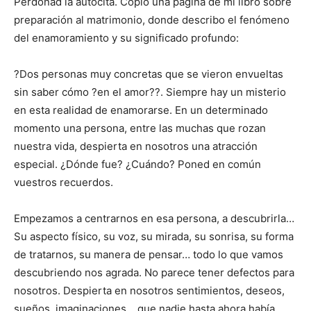
Perdonad la autocita. Copio una página de mi libro sobre
preparación al matrimonio, donde describo el fenómeno
del enamoramiento y su significado profundo:
?Dos per­sonas muy con­cretas que se vieron en­vueltas
sin saber cómo ?en el amor??. Siem­pre hay un misterio
en esta realidad de enamo­rarse. En un determi­nado
momento una persona, entre las muchas que rozan
nuestra vida, despierta en nosotros una atrac­ción
especial. ¿Dónde fue? ¿Cuán­do? Poned en común
vuestros recuerdos.
Empezamos a cent­rarnos en esa persona, a descubrir­la…
Su aspecto físico, su voz, su mirada, su sonri­sa, su forma
de tratarnos, su manera de pen­sar… todo lo que vamos
descu­briendo nos agrada. No parece tener defectos para
nosotr­os. Despierta en nosotros sentimien­tos, deseos,
sueños, imagina­ciones… que nadie hasta ahora había