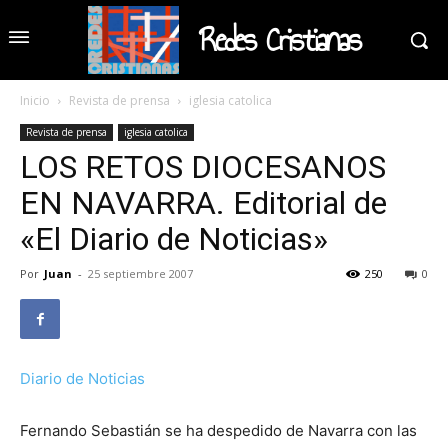
Redes Cristianas
Inicio
Revista de prensa
iglesia catolica
Revista de prensa
iglesia catolica
LOS RETOS DIOCESANOS
EN NAVARRA. Editorial de
«El Diario de Noticias»
Por
Juan
-
25 septiembre 2007
250
0
Diario de Noticias
Fernando Sebastián se ha despedido de Navarra con las