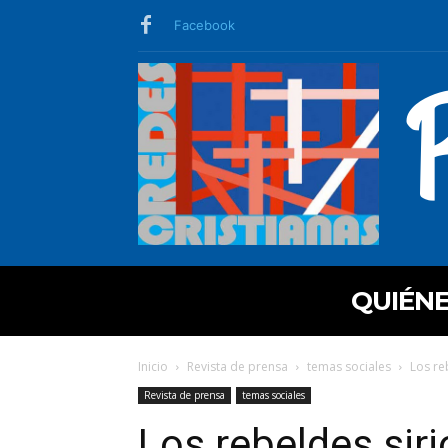
Facebook
QUIÉN
Inicio
Revista de prensa
temas sociales
Los re
Revista de prensa
temas sociales
Los rebeldes siri