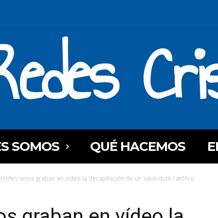
Redes Cri
ES SOMOS
QUÉ HACEMOS
E
beldes sirios graban en vídeo la decapitación de un sacerdote católico
os graban en vídeo la