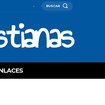
BUSCAR
-
stianas
NLACES