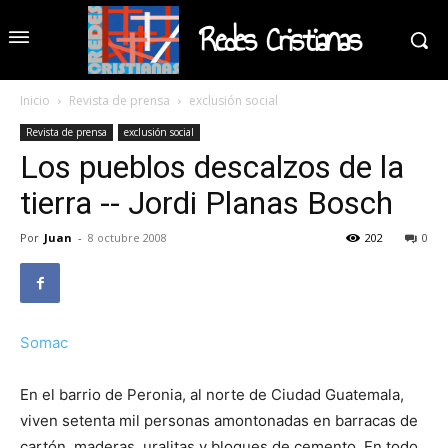
Redes Cristianas
Inicio
Revista de prensa
exclusión social
Revista de prensa
exclusión social
Los pueblos descalzos de la
tierra -- Jordi Planas Bosch
Por
Juan
-
8 octubre 2008
202
0
Somac
En el barrio de Peronia, al norte de Ciudad Guatemala,
viven setenta mil personas amontonadas en barracas de
cartón, maderas, uralitas y bloques de cemento. En todo