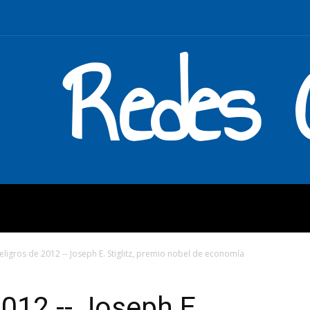
Redes C
MOS
QUÉ HACEMOS
ENLAC
eligros de 2012 -- Joseph E. Stiglitz, premio nobel de economía
2012 -- Joseph E.