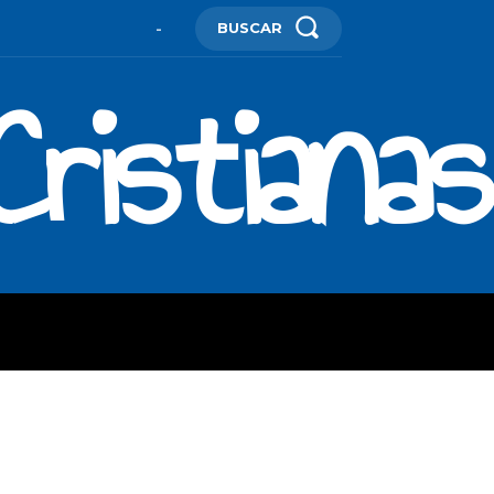
BUSCAR
-
ristianas
ES
MORE