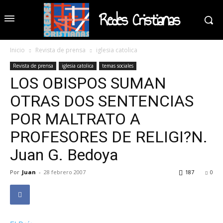
Redes Cristianas
Inicio
Revista de prensa
iglesia catolica
Revista de prensa
iglesia catolica
temas sociales
LOS OBISPOS SUMAN
OTRAS DOS SENTENCIAS
POR MALTRATO A
PROFESORES DE RELIGI?N.
Juan G. Bedoya
Por
Juan
-
28 febrero 2007
187
0