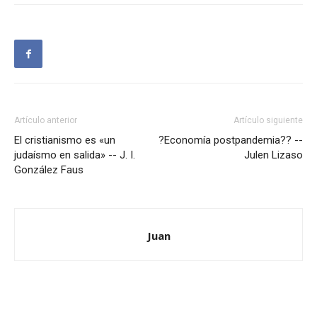
Artículo anterior
Artículo siguiente
El cristianismo es «un
?Economía postpandemia?? --
judaísmo en salida» -- J. I.
Julen Lizaso
González Faus
Juan