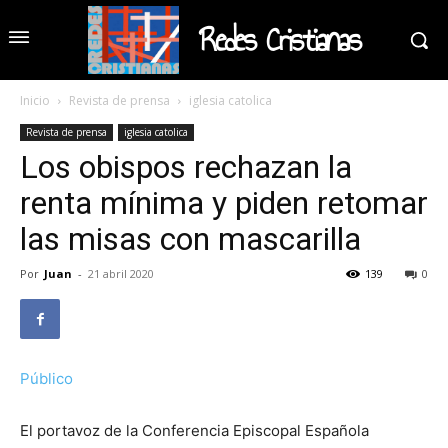
Redes Cristianas
Inicio
Revista de prensa
iglesia catolica
Revista de prensa
iglesia catolica
Los obispos rechazan la
renta mínima y piden retomar
las misas con mascarilla
Por
Juan
-
21 abril 2020
139
0
Público
El portavoz de la Conferencia Episcopal Española