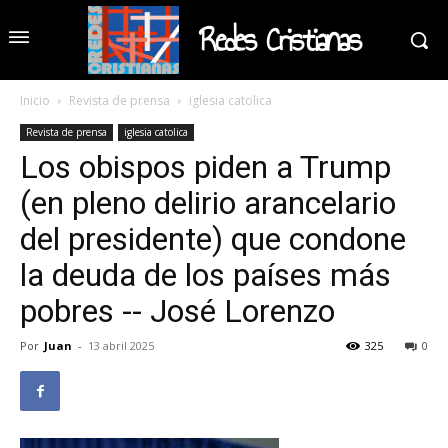
Redes Cristianas
Inicio
Revista de prensa
iglesia catolica
Revista de prensa
iglesia catolica
Los obispos piden a Trump
(en pleno delirio arancelario
del presidente) que condone
la deuda de los países más
pobres -- José Lorenzo
Por
Juan
-
13 abril 2025
325
0