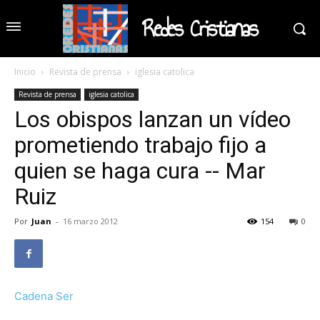
Redes Cristianas
Inicio
Revista de prensa
iglesia catolica
Revista de prensa
iglesia catolica
Los obispos lanzan un vídeo
prometiendo trabajo fijo a
quien se haga cura -- Mar
Ruiz
Por
Juan
-
16 marzo 2012
154
0
Cadena Ser