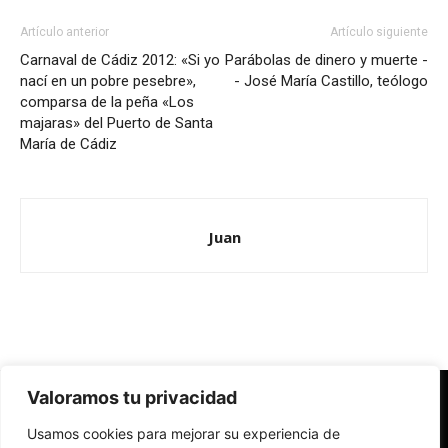
Artículo anterior
Artículo siguiente
Carnaval de Cádiz 2012: «Si yo
Parábolas de dinero y muerte -
nací en un pobre pesebre»,
- José María Castillo, teólogo
comparsa de la peña «Los
majaras» del Puerto de Santa
María de Cádiz
Juan
Valoramos tu privacidad
Redes Cristianas
Usamos cookies para mejorar su experiencia de
Una mirada alternativa sobre la Iglesia católica y la sociedad