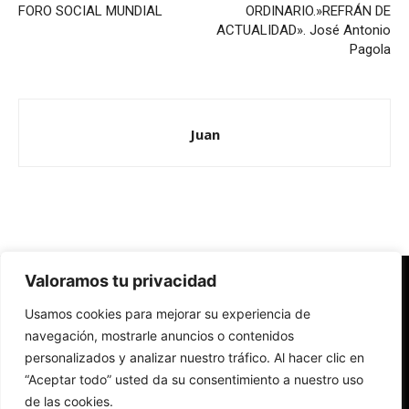
FORO SOCIAL MUNDIAL
ORDINARIO.»REFRÁN DE
ACTUALIDAD». José Antonio
Pagola
Juan
Valoramos tu privacidad
Redes Cristianas
Usamos cookies para mejorar su experiencia de
Una mirada alternativa sobre la Iglesia católica y la sociedad
- Colectivos de Redes Cristianas
navegación, mostrarle anuncios o contenidos
personalizados y analizar nuestro tráfico. Al hacer clic en
“Aceptar todo” usted da su consentimiento a nuestro uso
de las cookies.