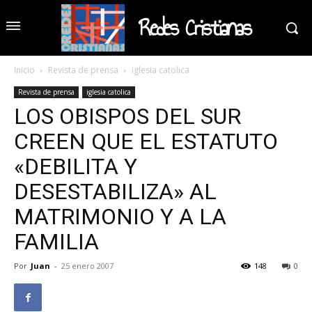
Redes Cristianas
Inicio
Revista de prensa
iglesia catolica
Revista de prensa
iglesia catolica
LOS OBISPOS DEL SUR
CREEN QUE EL ESTATUTO
«DEBILITA Y
DESESTABILIZA» AL
MATRIMONIO Y A LA
FAMILIA
Por
Juan
-
25 enero 2007
148
0